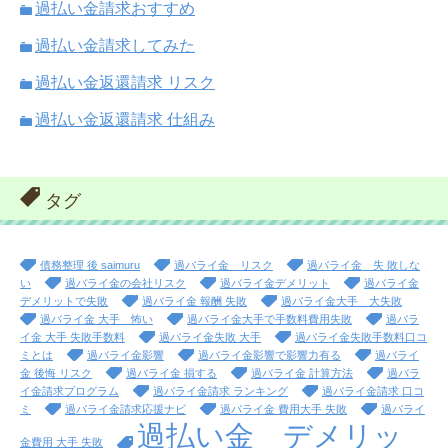
過払い金請求おすすめ
過払い金請求してみた
過払い金返還請求 リスク
過払い金返還請求 仕組み
タグ
債務整理 後 saimuru
過バライ金 リスク
過バライ金 失 敗しな
い
過バライ金の会社リスク
過バライ金デメリット
過バライ金
デメリットで失敗
過バライ金 報酬 失敗
過バライ金大手 大失敗
過バライ金 大手 怖い
過バライ金大手で手数料費用失敗
過バラ
イ金 大手 失敗手数料
過バライ金失敗 大手
過バライ金失敗手数料口コ
ミとは
過バライ金影響
過バライ金影響で影響力有る
過バライ
金 後悔 リスク
過バライ金 損する
過バライ金 計算方法
過バラ
イ金請求プログラム
過バライ金請求 ランキング
過バライ金請求 口コ
ミ
過バライ金請求応援ナビ
過バライ金 費用大手 失敗
過バライ
過払い金 デメリッ
金費用 大手 失敗