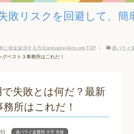
失敗リスクを回避して、簡
済する方法annuaire-liens.org
TOP
過バライ金
ングベスト３事務所はこれだ！
用で失敗とは何だ？最新
事務所はこれだ！
0日
過バライ金費用 大手 失敗