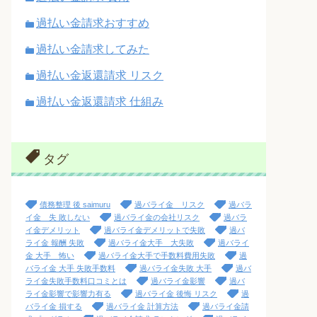
過払い金請求おすすめ
過払い金請求してみた
過払い金返還請求 リスク
過払い金返還請求 仕組み
タグ
債務整理 後 saimuru
過バライ金 リスク
過バラ
イ金 失 敗しない
過バライ金の会社リスク
過バラ
イ金デメリット
過バライ金デメリットで失敗
過バ
ライ金 報酬 失敗
過バライ金大手 大失敗
過バライ
金 大手 怖い
過バライ金大手で手数料費用失敗
過
バライ金 大手 失敗手数料
過バライ金失敗 大手
過バ
ライ金失敗手数料口コミとは
過バライ金影響
過バ
ライ金影響で影響力有る
過バライ金 後悔 リスク
過
バライ金 損する
過バライ金 計算方法
過バライ金請