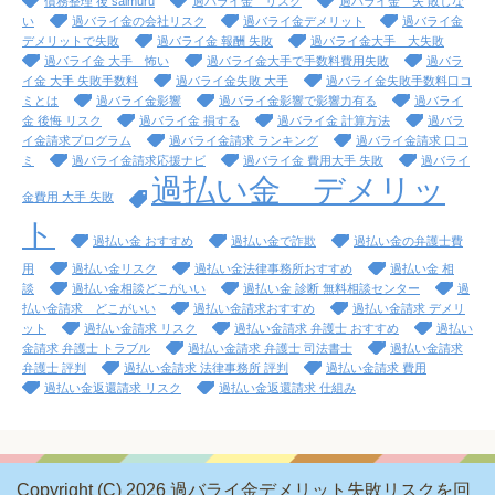
債務整理 後 saimuru
過バライ金 リスク
過バライ金 失 敗しな
い
過バライ金の会社リスク
過バライ金デメリット
過バライ金
デメリットで失敗
過バライ金 報酬 失敗
過バライ金大手 大失敗
過バライ金 大手 怖い
過バライ金大手で手数料費用失敗
過バラ
イ金 大手 失敗手数料
過バライ金失敗 大手
過バライ金失敗手数料口コ
ミとは
過バライ金影響
過バライ金影響で影響力有る
過バライ
金 後悔 リスク
過バライ金 損する
過バライ金 計算方法
過バラ
イ金請求プログラム
過バライ金請求 ランキング
過バライ金請求 口コ
ミ
過バライ金請求応援ナビ
過バライ金 費用大手 失敗
過バライ
過払い金 デメリッ
金費用 大手 失敗
ト
過払い金 おすすめ
過払い金で詐欺
過払い金の弁護士費
用
過払い金リスク
過払い金法律事務所おすすめ
過払い金 相
談
過払い金相談どこがいい
過払い金 診断 無料相談センター
過
払い金請求 どこがいい
過払い金請求おすすめ
過払い金請求 デメリ
ット
過払い金請求 リスク
過払い金請求 弁護士 おすすめ
過払い
金請求 弁護士 トラブル
過払い金請求 弁護士 司法書士
過払い金請求
弁護士 評判
過払い金請求 法律事務所 評判
過払い金請求 費用
過払い金返還請求 リスク
過払い金返還請求 仕組み
Copyright (C) 2026 過バライ金デメリット失敗リスクを回