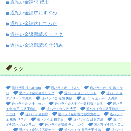
過払い金請求 費用
過払い金請求おすすめ
過払い金請求してみた
過払い金返還請求 リスク
過払い金返還請求 仕組み
タグ
債務整理 後 saimuru
過バライ金 リスク
過バライ金 失 敗しな
い
過バライ金の会社リスク
過バライ金デメリット
過バライ金
デメリットで失敗
過バライ金 報酬 失敗
過バライ金大手 大失敗
過バライ金 大手 怖い
過バライ金大手で手数料費用失敗
過バラ
イ金 大手 失敗手数料
過バライ金失敗 大手
過バライ金失敗手数料口コ
ミとは
過バライ金影響
過バライ金影響で影響力有る
過バライ
金 後悔 リスク
過バライ金 損する
過バライ金 計算方法
過バラ
イ金請求プログラム
過バライ金請求 ランキング
過バライ金請求 口コ
ミ
過バライ金請求応援ナビ
過バライ金 費用大手 失敗
過バライ