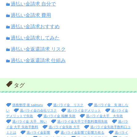
過払い金請求 自分で
過払い金請求 費用
過払い金請求おすすめ
過払い金請求してみた
過払い金返還請求 リスク
過払い金返還請求 仕組み
タグ
債務整理 後 saimuru
過バライ金 リスク
過バライ金 失 敗しな
い
過バライ金の会社リスク
過バライ金デメリット
過バライ金
デメリットで失敗
過バライ金 報酬 失敗
過バライ金大手 大失敗
過バライ金 大手 怖い
過バライ金大手で手数料費用失敗
過バラ
イ金 大手 失敗手数料
過バライ金失敗 大手
過バライ金失敗手数料口コ
ミとは
過バライ金影響
過バライ金影響で影響力有る
過バライ