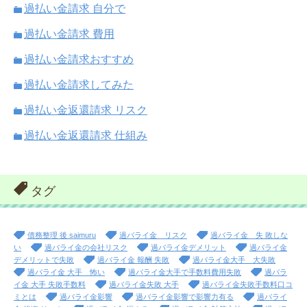
過払い金請求 自分で
過払い金請求 費用
過払い金請求おすすめ
過払い金請求してみた
過払い金返還請求 リスク
過払い金返還請求 仕組み
タグ
債務整理 後 saimuru
過バライ金 リスク
過バライ金 失 敗しな
い
過バライ金の会社リスク
過バライ金デメリット
過バライ金
デメリットで失敗
過バライ金 報酬 失敗
過バライ金大手 大失敗
過バライ金 大手 怖い
過バライ金大手で手数料費用失敗
過バラ
イ金 大手 失敗手数料
過バライ金失敗 大手
過バライ金失敗手数料口コ
ミとは
過バライ金影響
過バライ金影響で影響力有る
過バライ