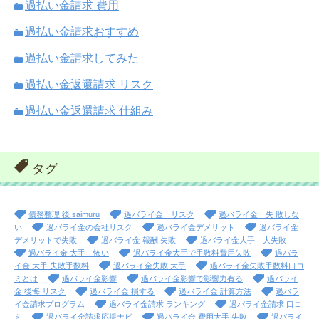
過払い金請求 費用
過払い金請求おすすめ
過払い金請求してみた
過払い金返還請求 リスク
過払い金返還請求 仕組み
タグ
債務整理 後 saimuru
過バライ金 リスク
過バライ金 失 敗しな
い
過バライ金の会社リスク
過バライ金デメリット
過バライ金
デメリットで失敗
過バライ金 報酬 失敗
過バライ金大手 大失敗
過バライ金 大手 怖い
過バライ金大手で手数料費用失敗
過バラ
イ金 大手 失敗手数料
過バライ金失敗 大手
過バライ金失敗手数料口コ
ミとは
過バライ金影響
過バライ金影響で影響力有る
過バライ
金 後悔 リスク
過バライ金 損する
過バライ金 計算方法
過バラ
イ金請求プログラム
過バライ金請求 ランキング
過バライ金請求 口コ
ミ
過バライ金請求応援ナビ
過バライ金 費用大手 失敗
過バライ