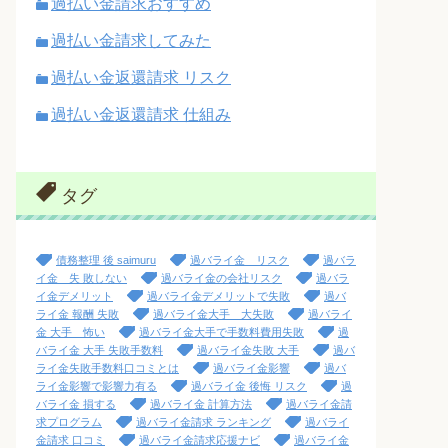
過払い金請求おすすめ
過払い金請求してみた
過払い金返還請求 リスク
過払い金返還請求 仕組み
タグ
債務整理 後 saimuru
過バライ金 リスク
過バラ
イ金 失 敗しない
過バライ金の会社リスク
過バラ
イ金デメリット
過バライ金デメリットで失敗
過バ
ライ金 報酬 失敗
過バライ金大手 大失敗
過バライ
金 大手 怖い
過バライ金大手で手数料費用失敗
過
バライ金 大手 失敗手数料
過バライ金失敗 大手
過バ
ライ金失敗手数料口コミとは
過バライ金影響
過バ
ライ金影響で影響力有る
過バライ金 後悔 リスク
過
バライ金 損する
過バライ金 計算方法
過バライ金請
求プログラム
過バライ金請求 ランキング
過バライ
金請求 口コミ
過バライ金請求応援ナビ
過バライ金