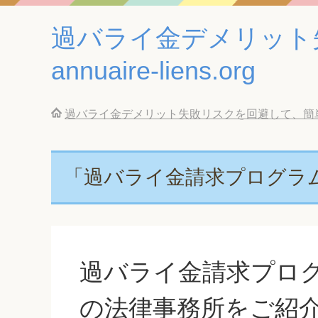
過バライ金デメリット
annuaire-liens.org
過バライ金デメリット失敗リスクを回避して、簡単に借金返
「過バライ金請求プログラ
過バライ金請求プロ
の法律事務所をご紹