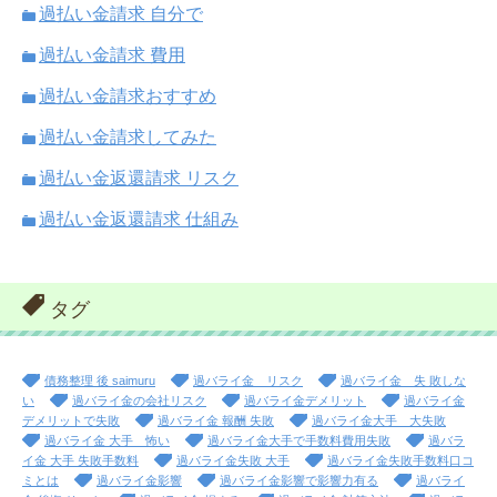
過払い金請求 自分で
過払い金請求 費用
過払い金請求おすすめ
過払い金請求してみた
過払い金返還請求 リスク
過払い金返還請求 仕組み
タグ
債務整理 後 saimuru
過バライ金 リスク
過バライ金 失 敗しな
い
過バライ金の会社リスク
過バライ金デメリット
過バライ金
デメリットで失敗
過バライ金 報酬 失敗
過バライ金大手 大失敗
過バライ金 大手 怖い
過バライ金大手で手数料費用失敗
過バラ
イ金 大手 失敗手数料
過バライ金失敗 大手
過バライ金失敗手数料口コ
ミとは
過バライ金影響
過バライ金影響で影響力有る
過バライ