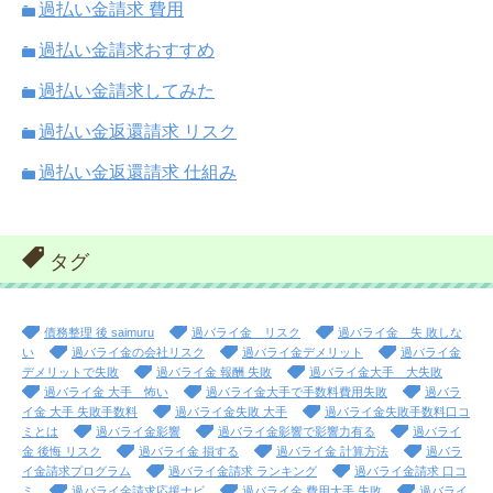
過払い金請求 費用
過払い金請求おすすめ
過払い金請求してみた
過払い金返還請求 リスク
過払い金返還請求 仕組み
タグ
債務整理 後 saimuru
過バライ金 リスク
過バライ金 失 敗しな
い
過バライ金の会社リスク
過バライ金デメリット
過バライ金
デメリットで失敗
過バライ金 報酬 失敗
過バライ金大手 大失敗
過バライ金 大手 怖い
過バライ金大手で手数料費用失敗
過バラ
イ金 大手 失敗手数料
過バライ金失敗 大手
過バライ金失敗手数料口コ
ミとは
過バライ金影響
過バライ金影響で影響力有る
過バライ
金 後悔 リスク
過バライ金 損する
過バライ金 計算方法
過バラ
イ金請求プログラム
過バライ金請求 ランキング
過バライ金請求 口コ
ミ
過バライ金請求応援ナビ
過バライ金 費用大手 失敗
過バライ