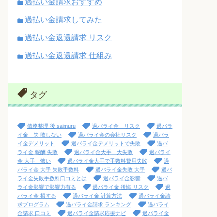
過払い金請求おすすめ
過払い金請求してみた
過払い金返還請求 リスク
過払い金返還請求 仕組み
タグ
債務整理 後 saimuru
過バライ金 リスク
過バラ
イ金 失 敗しない
過バライ金の会社リスク
過バラ
イ金デメリット
過バライ金デメリットで失敗
過バ
ライ金 報酬 失敗
過バライ金大手 大失敗
過バライ
金 大手 怖い
過バライ金大手で手数料費用失敗
過
バライ金 大手 失敗手数料
過バライ金失敗 大手
過バ
ライ金失敗手数料口コミとは
過バライ金影響
過バ
ライ金影響で影響力有る
過バライ金 後悔 リスク
過
バライ金 損する
過バライ金 計算方法
過バライ金請
求プログラム
過バライ金請求 ランキング
過バライ
金請求 口コミ
過バライ金請求応援ナビ
過バライ金