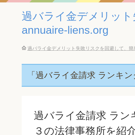
過バライ金デメリット
annuaire-liens.org
過バライ金デメリット失敗リスクを回避して、簡単に借金返
「過バライ金請求 ランキン
過バライ金請求 ラン
３の法律事務所を紹