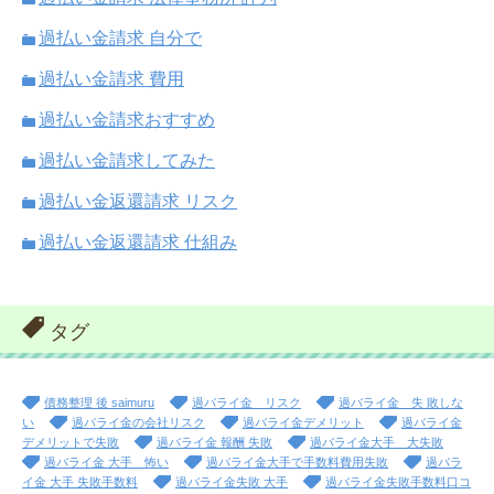
過払い金請求 自分で
過払い金請求 費用
過払い金請求おすすめ
過払い金請求してみた
過払い金返還請求 リスク
過払い金返還請求 仕組み
タグ
債務整理 後 saimuru
過バライ金 リスク
過バライ金 失 敗しな
い
過バライ金の会社リスク
過バライ金デメリット
過バライ金
デメリットで失敗
過バライ金 報酬 失敗
過バライ金大手 大失敗
過バライ金 大手 怖い
過バライ金大手で手数料費用失敗
過バラ
イ金 大手 失敗手数料
過バライ金失敗 大手
過バライ金失敗手数料口コ