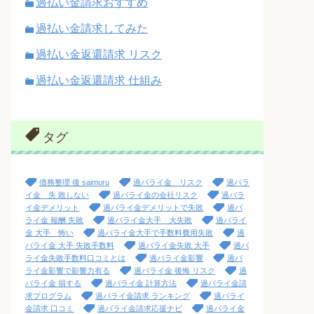
過払い金請求おすすめ
過払い金請求してみた
過払い金返還請求 リスク
過払い金返還請求 仕組み
タグ
債務整理 後 saimuru
過バライ金 リスク
過バラ
イ金 失 敗しない
過バライ金の会社リスク
過バラ
イ金デメリット
過バライ金デメリットで失敗
過バ
ライ金 報酬 失敗
過バライ金大手 大失敗
過バライ
金 大手 怖い
過バライ金大手で手数料費用失敗
過
バライ金 大手 失敗手数料
過バライ金失敗 大手
過バ
ライ金失敗手数料口コミとは
過バライ金影響
過バ
ライ金影響で影響力有る
過バライ金 後悔 リスク
過
バライ金 損する
過バライ金 計算方法
過バライ金請
求プログラム
過バライ金請求 ランキング
過バライ
金請求 口コミ
過バライ金請求応援ナビ
過バライ金