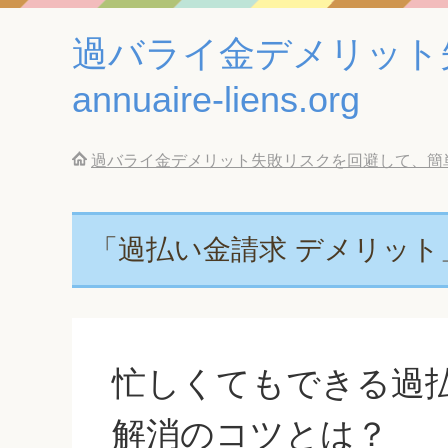
過バライ金デメリット
annuaire-liens.org
過バライ金デメリット失敗リスクを回避して、簡単に借金返
「過払い金請求 デメリット
忙しくてもできる過払
解消のコツとは？