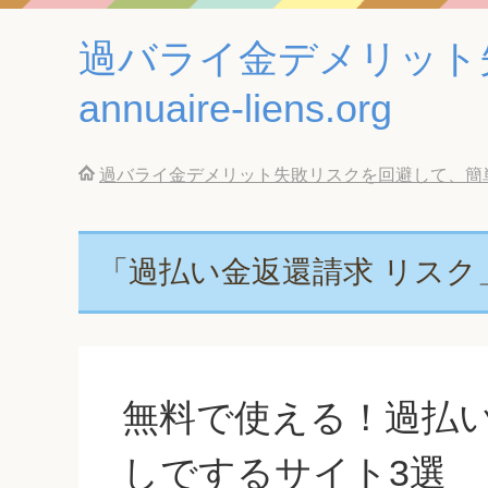
過バライ金デメリット
annuaire-liens.org
過バライ金デメリット失敗リスクを回避して、簡単に借金返
「過払い金返還請求 リスク
無料で使える！過払
しでするサイト3選