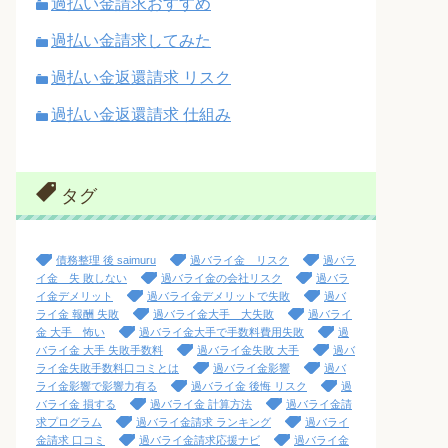
過払い金請求おすすめ
過払い金請求してみた
過払い金返還請求 リスク
過払い金返還請求 仕組み
タグ
債務整理 後 saimuru
過バライ金 リスク
過バラ
イ金 失 敗しない
過バライ金の会社リスク
過バラ
イ金デメリット
過バライ金デメリットで失敗
過バ
ライ金 報酬 失敗
過バライ金大手 大失敗
過バライ
金 大手 怖い
過バライ金大手で手数料費用失敗
過
バライ金 大手 失敗手数料
過バライ金失敗 大手
過バ
ライ金失敗手数料口コミとは
過バライ金影響
過バ
ライ金影響で影響力有る
過バライ金 後悔 リスク
過
バライ金 損する
過バライ金 計算方法
過バライ金請
求プログラム
過バライ金請求 ランキング
過バライ
金請求 口コミ
過バライ金請求応援ナビ
過バライ金