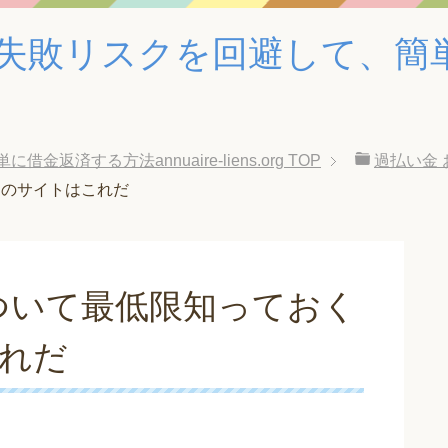
失敗リスクを回避して、簡
済する方法annuaire-liens.org
TOP
過払い金 
つのサイトはこれだ
ついて最低限知っておく
これだ