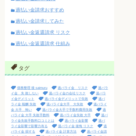
過払い金請求おすすめ
過払い金請求してみた
過払い金返還請求 リスク
過払い金返還請求 仕組み
タグ
債務整理 後 saimuru
過バライ金 リスク
過バラ
イ金 失 敗しない
過バライ金の会社リスク
過バラ
イ金デメリット
過バライ金デメリットで失敗
過バ
ライ金 報酬 失敗
過バライ金大手 大失敗
過バライ
金 大手 怖い
過バライ金大手で手数料費用失敗
過
バライ金 大手 失敗手数料
過バライ金失敗 大手
過バ
ライ金失敗手数料口コミとは
過バライ金影響
過バ
ライ金影響で影響力有る
過バライ金 後悔 リスク
過
バライ金 損する
過バライ金 計算方法
過バライ金請