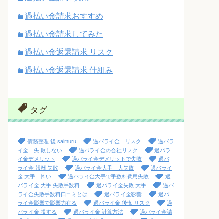
過払い金請求おすすめ
過払い金請求してみた
過払い金返還請求 リスク
過払い金返還請求 仕組み
タグ
債務整理 後 saimuru
過バライ金 リスク
過バラ
イ金 失 敗しない
過バライ金の会社リスク
過バラ
イ金デメリット
過バライ金デメリットで失敗
過バ
ライ金 報酬 失敗
過バライ金大手 大失敗
過バライ
金 大手 怖い
過バライ金大手で手数料費用失敗
過
バライ金 大手 失敗手数料
過バライ金失敗 大手
過バ
ライ金失敗手数料口コミとは
過バライ金影響
過バ
ライ金影響で影響力有る
過バライ金 後悔 リスク
過
バライ金 損する
過バライ金 計算方法
過バライ金請